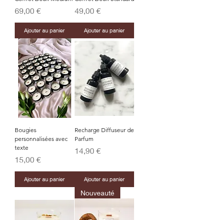
Prix
Prix
69,00 €
49,00 €
Ajouter au panier
Ajouter au panier
Bougies
Recharge Diffuseur de
personnalisées avec
Parfum
texte
Prix
14,90 €
Prix
15,00 €
Ajouter au panier
Ajouter au panier
Nouveauté