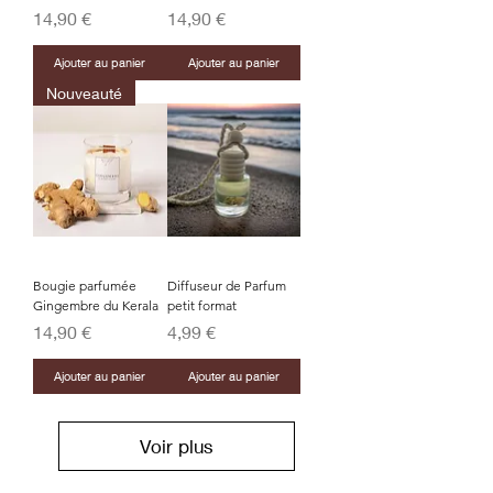
Prix
Prix
14,90 €
14,90 €
Ajouter au panier
Ajouter au panier
Nouveauté
Bougie parfumée
Diffuseur de Parfum
Gingembre du Kerala
petit format
Prix
Prix
14,90 €
4,99 €
Ajouter au panier
Ajouter au panier
Voir plus