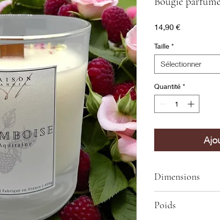
Bougie parfumé
Prix
14,90 €
Taille
*
Sélectionner
Quantité
*
Ajo
Dimensions
Hauteur : 9 cm
Poids
Diamètre : 7,4 cm